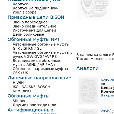
Корпуса
Корпусные подшипники
Узел в сборе
Приводные цепи BISON
Звено переходное
Звено соединительное
Инструмент для цепей
Цепи роликовые
Обгонные муфты NPT
Автономные обгонные муфты
GFR / GFRN / GL
Автономные обгонные муфты с
В нашем каталоге 
ручкой GV/ GVG/ AV/ RS
Так же можно заказ
Встраиваемые обгонные
муфты ASNU / AE / AA /
Аналоги
Обгонные шариковые муфты
CSK / UK
Линейные направляющие
6205.2
HIWIN
IBC
IKO, INA, SKF, BOSCH
Цена:
Комплект
Кол-во
Обгонные муфты
В корзи
Stieber
Другие производители
Антифрикционные
205(5)
/