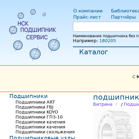
О компании
Библиотек
Прайс-лист
Партнёры
Наименование подшипника без пр
Например:
180205
Каталог
С
Подшипники
подшипник
Подшипники ART
Витрина
/
Подши
Подшипники FBJ
Подшипники KOYO
Подшипники ГПЗ-10
Подшипники качения
Подшипники качения
Подшипники скольжения
Подшипниковые узлы