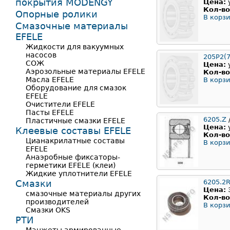
покрытия MODENGY
Цена:
Кол-во
Опорные ролики
В корзи
Смазочные материалы
EFELE
Жидкости для вакуумных
насосов
205Р2(7
СОЖ
Цена:
Аэрозольные материалы EFELE
Кол-во
Масла EFELE
В корзи
Оборудование для смазок
EFELE
Очистители EFELE
Пасты EFELE
6205.Z
Пластичные смазки EFELE
Цена:
Клеевые составы EFELE
Кол-во
Цианакрилатные составы
В корзи
EFELE
Анаэробные фиксаторы-
герметики EFELE (клеи)
Жидкие уплотнители EFELE
Смазки
6205.2
Цена:
смазочные материалы других
Кол-во
производителей
В корзи
Смазки OKS
РТИ