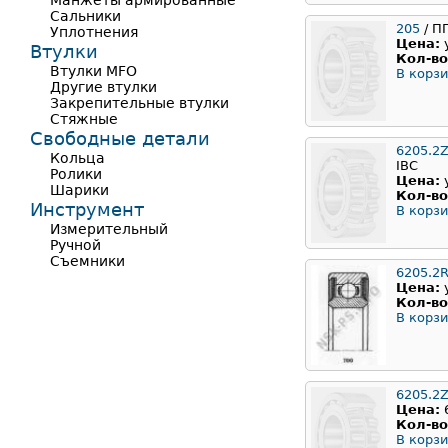
Манжеты армированные
Сальники
205
/ П
Уплотнения
Цена:
Втулки
Кол-во
Втулки MFO
В корзи
Другие втулки
Закрепительные втулки
Стяжные
Свободные детали
6205.2
Кольца
IBC
Ролики
Цена:
Шарики
Кол-во
Инструмент
В корзи
Измерительный
Ручной
Съемники
6205.2
Цена:
Кол-во
В корзи
6205.2
Цена:
Кол-во
В корзи