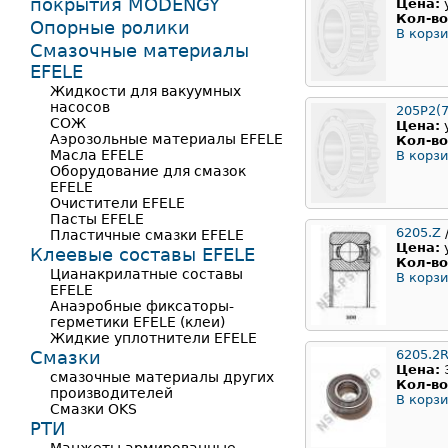
покрытия MODENGY
Цена:
Кол-во
Опорные ролики
В корзи
Смазочные материалы
EFELE
Жидкости для вакуумных
насосов
205Р2(7
СОЖ
Цена:
Аэрозольные материалы EFELE
Кол-во
Масла EFELE
В корзи
Оборудование для смазок
EFELE
Очистители EFELE
Пасты EFELE
6205.Z
Пластичные смазки EFELE
Цена:
Клеевые составы EFELE
Кол-во
Цианакрилатные составы
В корзи
EFELE
Анаэробные фиксаторы-
герметики EFELE (клеи)
Жидкие уплотнители EFELE
Смазки
6205.2
Цена:
смазочные материалы других
Кол-во
производителей
В корзи
Смазки OKS
РТИ