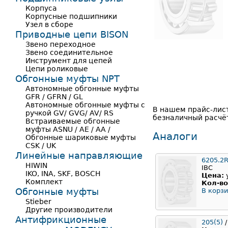
Корпуса
Корпусные подшипники
Узел в сборе
Приводные цепи BISON
Звено переходное
Звено соединительное
Инструмент для цепей
Цепи роликовые
Обгонные муфты NPT
Автономные обгонные муфты
GFR / GFRN / GL
Автономные обгонные муфты с
В нашем прайс-лис
ручкой GV/ GVG/ AV/ RS
безналичный расчё
Встраиваемые обгонные
муфты ASNU / AE / AA /
Аналоги
Обгонные шариковые муфты
CSK / UK
Линейные направляющие
6205.2
HIWIN
IBC
IKO, INA, SKF, BOSCH
Цена:
Комплект
Кол-во
Обгонные муфты
В корзи
Stieber
Другие производители
Антифрикционные
205(5)
/