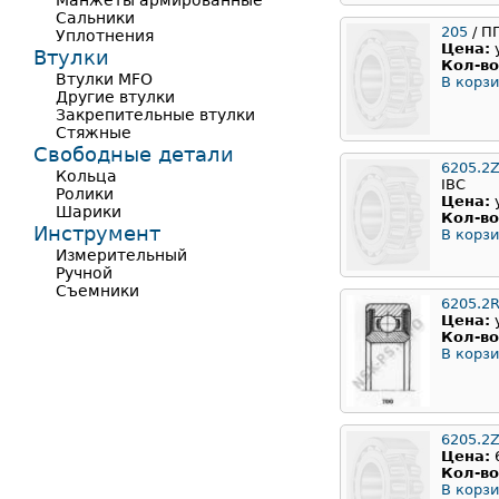
Манжеты армированные
Сальники
205
/ П
Уплотнения
Цена:
Втулки
Кол-во
Втулки MFO
В корзи
Другие втулки
Закрепительные втулки
Стяжные
Свободные детали
6205.2
Кольца
IBC
Ролики
Цена:
Шарики
Кол-во
Инструмент
В корзи
Измерительный
Ручной
Съемники
6205.2
Цена:
Кол-во
В корзи
6205.2
Цена:
Кол-во
В корзи