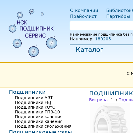
О компании
Библиотек
Прайс-лист
Партнёры
Наименование подшипника без пр
Например:
180205
Каталог
С
Подшипники
подшипник
Подшипники ART
Витрина
/
Подши
Подшипники FBJ
Подшипники KOYO
Подшипники ГПЗ-10
Подшипники качения
Подшипники качения
Подшипники скольжения
Подшипниковые узлы